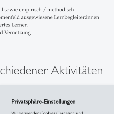
ll sowie empirisch / methodisch
menfeld ausgewiesene Lernbegleiter:innen
ertes Lernen
nd Vernetzung
chiedener Aktivitäten
grieren gezielt unterschiedliche Lern- und Arbei
rägen (Einzel- und Gruppenarbeiten), Einzelarbeit
Privatsphäre-Einstellungen
Wir verwenden Cookies/Targeting und