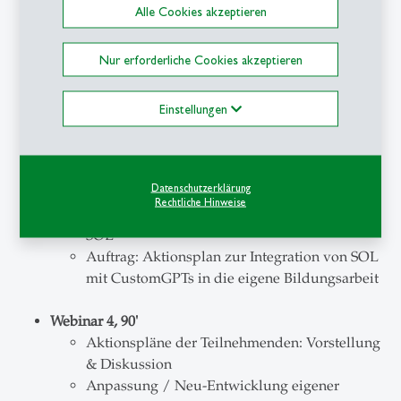
Alle Cookies akzeptieren
Webinar 2, 90'
ChatGPT & Co als Tutor und als Study-Buddy
Nur erforderliche Cookies akzeptieren
(Lernpartner)
Konfiguration & Anpassung von CustomGPTs
Erprobung & Transferaktivität
Einstellungen
Webinar 3, 90'
ChatGPT & Co als Transfer-Coach
Datenschutzerklärung
Rollen und Kompetenzerfordernisse für
Rechtliche Hinweise
erfolgreiches Arbeiten mit CustomGPTs für
SOL
Auftrag: Aktionsplan zur Integration von SOL
mit CustomGPTs in die eigene Bildungsarbeit
Webinar 4, 90'
Aktionspläne der Teilnehmenden: Vorstellung
& Diskussion
Anpassung / Neu-Entwicklung eigener