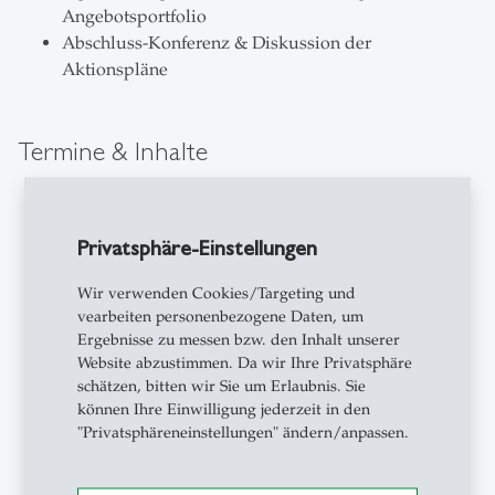
Angebotsportfolio
Abschluss-Konferenz & Diskussion der
Aktionspläne
Termine & Inhalte
Woche vor dem Start-Termin
Email zur Begrüssung und mit Informationen zur
Privatsphäre-Einstellungen
Vorbereitung
Wir verwenden Cookies/Targeting und
Webinar 1, 90'
vearbeiten personenbezogene Daten, um
Einstieg
Ergebnisse zu messen bzw. den Inhalt unserer
Selbstorganisiertes Lernen: Ausprägungen &
Website abzustimmen. Da wir Ihre Privatsphäre
schätzen, bitten wir Sie um Erlaubnis. Sie
Anforderungen
können Ihre Einwilligung jederzeit in den
Standort bestimmen & Lernen planen mit
"Privatsphäreneinstellungen" ändern/anpassen.
ChatGPT & Co
Erprobung & Transferaktivität