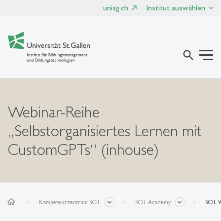
unisg.ch
Institut auswählen
search
Webinar-Reihe
„Selbstorganisiertes Lernen mit
CustomGPTs“ (inhouse)
home
Kompetenzzentrum SCIL
SCIL Academy
SCIL 