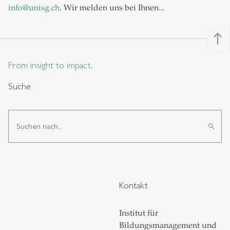
info
@
unisg.ch
. Wir melden uns bei Ihnen...
north
From insight to impact.
Suche
search
Kontakt
Institut für
Bildungsmanagement und