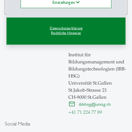
Einstellungen
search
Datenschutzerklärung
Rechtliche Hinweise
Kontakt
Institut für
Bildungsmanagement und
Bildungstechnologien (IBB-
HSG)
Universität St.Gallen
St.Jakob-Strasse 21
CH-9000 St.Gallen
ibbhsg
@
unisg.ch
+41 71 224 77 89
Social Media