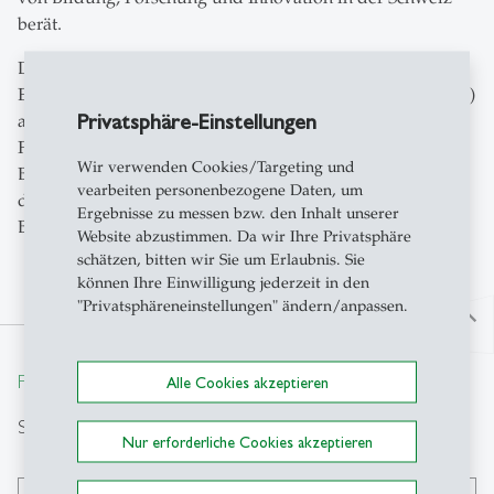
berät.
Darüber hinaus wird Sabine Seufert auch dem Rat der
Eidgenössischen Hochschule für Berufsbildung (
EHB-Rat
)
Privatsphäre-Einstellungen
angehören. Der EHB-Rat ist das strategische
Führungsorgan der Eidgenössischen Hochschule für
Wir verwenden Cookies/Targeting und
Berufsbildung und spielt eine entscheidende Rolle bei
vearbeiten personenbezogene Daten, um
der Gestaltung der Ausrichtung und Entwicklung dieser
Ergebnisse zu messen bzw. den Inhalt unserer
Bildungseinrichtung.
Website abzustimmen. Da wir Ihre Privatsphäre
schätzen, bitten wir Sie um Erlaubnis. Sie
können Ihre Einwilligung jederzeit in den
"Privatsphäreneinstellungen" ändern/anpassen.
north
From insight to impact.
Alle Cookies akzeptieren
Suche
Nur erforderliche Cookies akzeptieren