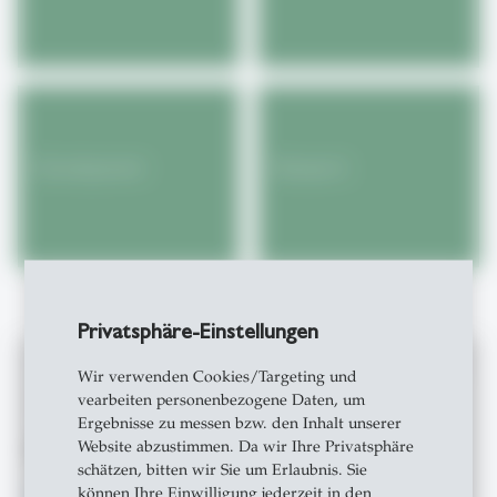
Development
Research
Privatsphäre-Einstellungen
Wir verwenden Cookies/Targeting und
vearbeiten personenbezogene Daten, um
Ergebnisse zu messen bzw. den Inhalt unserer
Stöbern Sie durch die neuesten
Website abzustimmen. Da wir Ihre Privatsphäre
Kurzberichte zu unseren Arbeitsthemen
schätzen, bitten wir Sie um Erlaubnis. Sie
auf SCIL Blog!
können Ihre Einwilligung jederzeit in den