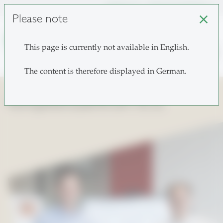
unisg.ch
Choose institutes
Please note
close
This page is currently not available in English.
search
The content is therefore displayed in German.
Kompetenzzentrum SCIL