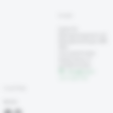
Kontakt
Institut für
Bildungsmanagement und
Bildungstechnologien (IBB-
HSG)
Universität St.Gallen
St.Jakob-Strasse 21
CH-9000 St.Gallen
ibbhsg
@
unisg.ch
+41 71 224 77 89
Social Media
IBB-HSG