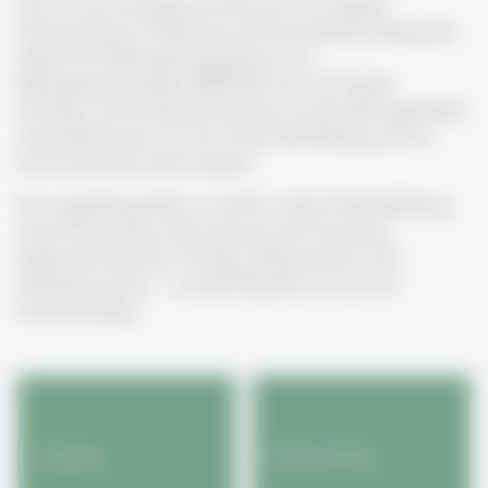
SCIL ist das Kompetenzzentrum für die digitale
Transformation in Bildung und Personalentwicklung des
Institut für Bildungsmanagement und
Bildungstechnologien (IBB-HSG) der Universität
St.Gallen. Das Kompetenzzentrum wurde 2003 gegründet,
anschubfinanziert von der Gebert Rüf Stiftung und ist
heute finanziell selbst tragend.
Das Angebotsportfolio von SCIL umfasst Weiterbildung
und Fachcoaching, Entwicklung und Forschung.
Ergänzend kommen Vorträge, Moderationen und
Workshops hinzu – sowohl öffentlich als auch im
Kundenauftrag.
Academy
Fachcoaching